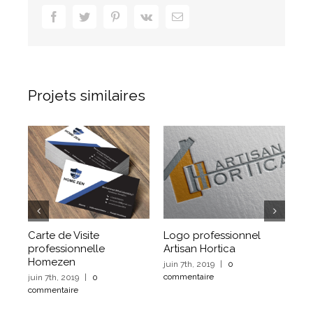
facebook
twitter
pinterest
vk
Email
Projets similaires
Logo professionnel
Site Artisan Hortica
Logo Rue
Artisan Hortica
mai 24th, 2019
|
0
juin 11th, 2
commentaire
commentai
juin 7th, 2019
|
0
commentaire